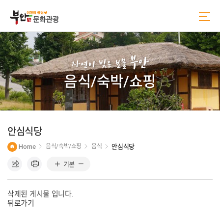
본
주
문
메
바
뉴
로
바
가
로
기
가
부안
기
자연이 빚은 보물
음식/숙박/쇼핑
안심식당
Home
음식/숙박/쇼핑
음식
안심식당
기본
삭제된 게시물 입니다.
뒤로가기