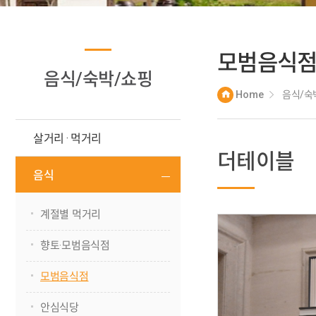
모범음식
음식/숙박/쇼핑
Home
음식/숙
살거리 · 먹거리
더테이블
음식
계절별 먹거리
향토·모범음식점
모범음식점
안심식당