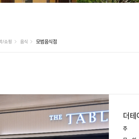
새만금 메타버스
체험관
국립새만금간척
점
박물관
박/쇼핑
음식
모범음식점
더테
주 