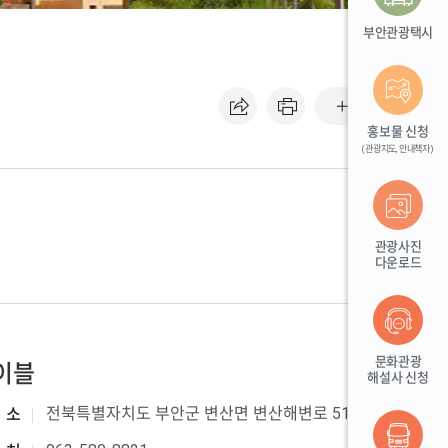
부안관광택시
기본
홍보물 신청
(관광지도, 안내책자)
관광사진
다운로드
문화관광
이블
해설사 신청
전북특별자치도 부안군 변산면 변산해변로 51
소