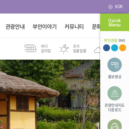
KOR
Quick
Menu
관광안내
부안이야기
커뮤니티
문화달력
부안관광
SNS
바다
조석
부안군
갈라짐
일출일몰
26℃
새만금권역
투어여행
변산8경
도보여행
스탬프투어
마실길
홍보영상
유네스코
위도
전북투어패스
등산
세계지질공원
바다 낚시 포인트
관광안내지도
다운로드