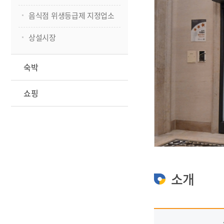
음식점 위생등급제 지정업소
상설시장
숙박
쇼핑
소개
.