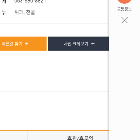
063-580-8821
 처
교통정보
뷔페, 전골
메 뉴
빠른길 찾기
사진 크게보기
휴관/휴무일