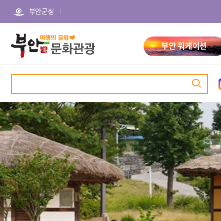
본
주
부안군청
문
메
바
뉴
로
바
가
로
부안 워케이션
기
가
기
검
색
관광명소
추천여행