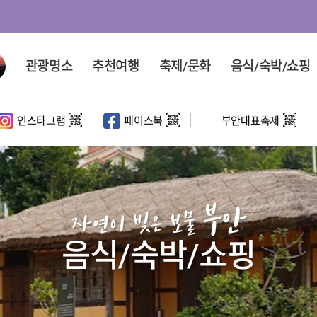
관광명소
추천여행
축제/문화
음식/숙박/쇼핑
인스타그램
페이스북
부안대표축제
대표 관광지
홍보영상
문화·체험시설
코스여행
테마여행
정원
홍보영상
사계절코스
문화여행
부안
마실길
해수욕장
영상촬영명소
반일코스
속살여행
자연이 빚은 보물
1일코스
체험여행
음식/숙박/쇼핑
2일코스
섬여행
드라이브 코스
새만금권역 여행