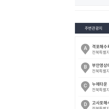
주변관광지
격포해수
A
전북특별자
부안영상
B
전북특별자치
누에타운
C
전북특별자치
고사포해
D
전북특별자