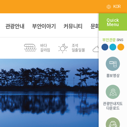
KOR
Quick
Menu
관광안내
부안이야기
커뮤니티
문화달력
부안관광
SNS
바다
조석
부안군
갈라짐
일출일몰
31℃
새만금권역
투어여행
변산8경
도보여행
스탬프투어
마실길
홍보영상
유네스코
위도
전북투어패스
등산
세계지질공원
바다 낚시 포인트
관광안내지도
다운로드