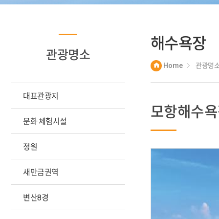
해수욕장
관광명소
Home
관광명
대표관광지
모항해수욕
문화·체험시설
정원
새만금권역
변산8경