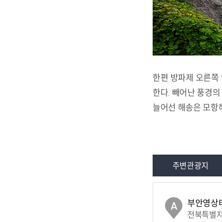
한편 방파제 오른쪽 
한다. 빼어난 풍경
늘어선 해송은 모항해
주변관광지
부안영상
A
전북특별자치