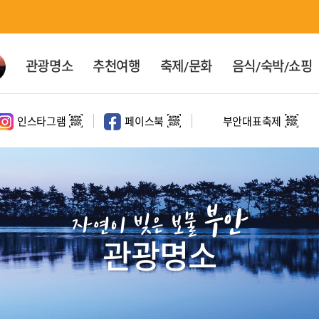
관광명소
추천여행
축제/문화
음식/숙박/쇼핑
인스타그램
페이스북
부안대표축제
대표 관광지
홍보영상
문화·체험시설
코스여행
테마여행
정원
홍보영상
사계절코스
문화여행
부안
마실길
해수욕장
영상촬영명소
반일코스
속살여행
자연이 빚은 보물
1일코스
체험여행
관광명소
2일코스
섬여행
드라이브 코스
새만금권역 여행