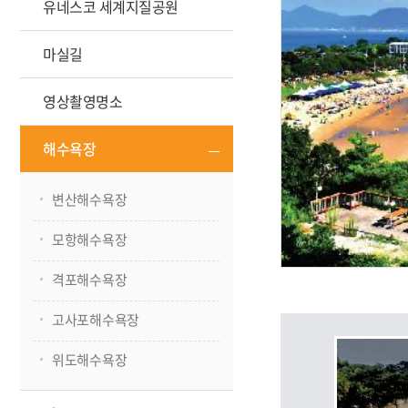
유네스코 세계지질공원
마실길
영상촬영명소
해수욕장
변산해수욕장
모항해수욕장
격포해수욕장
고사포해수욕장
위도해수욕장