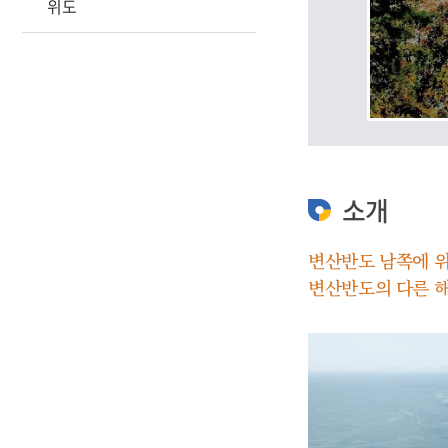
위도
소개
변산반도 남쪽에 위
변산반도의 다른 