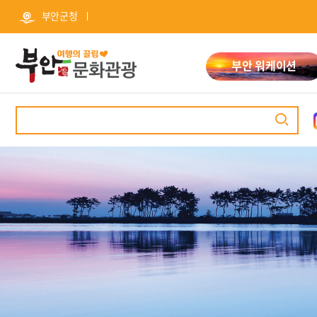
본
주
부안군청
문
메
바
뉴
로
바
가
로
부안 워케이션
기
가
기
검
색
관광명소
추천여행