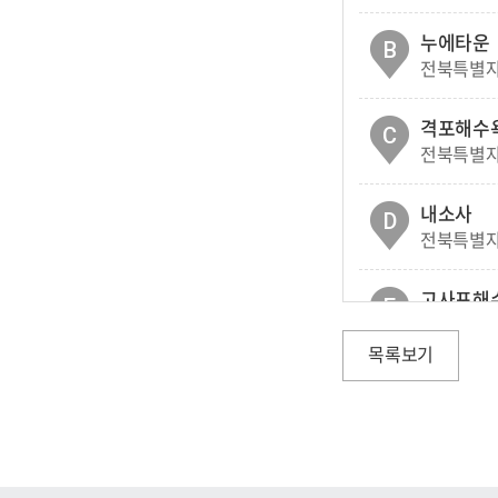
누에타운
B
전북특별자치
격포해수
C
전북특별자
내소사
D
전북특별자
고사포해
E
전북특별자
목록보기
변산해수
F
전북특별자
국립새만
G
전북특별자