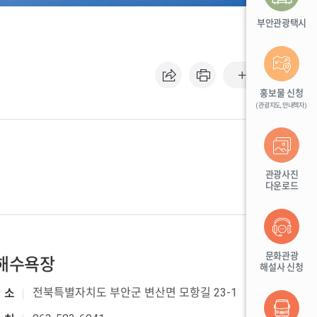
부안관광택시
기본
홍보물 신청
(관광지도, 안내책자)
관광사진
다운로드
문화관광
해수욕장
해설사 신청
전북특별자치도 부안군 변산면 모항길 23-1
소