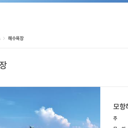
새만금 메타버스
체험관
국립새만금간척
박물관
소
해수욕장
장
모항
주 