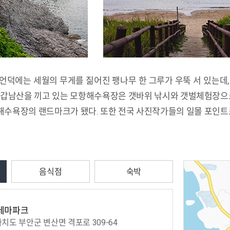
언덕에는 세월의 무게를 짊어진 팽나무 한 그루가 우뚝 서 있는데,
의 갑남산을 끼고 있는 모항해수욕장은 갯바위 낚시와 갯벌체험장
수욕장의 랜드마크가 됐다. 또한 전국 사진작가들의 일몰 포인트로
음식점
숙박
테마파크
도 부안군 변산면 격포로 309-64