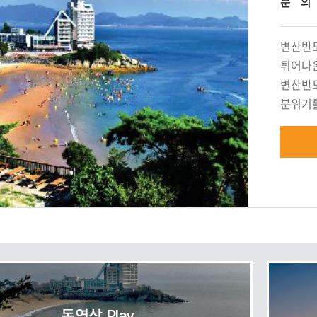
문 의
변산반도
튀어나온
변산반도
분위기를
동영상 Play