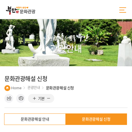
본
주
문
메
바
뉴
로
바
가
로
기
가
부안
기
자연이 빚은 보물
관광안내
문화관광해설 신청
Home
관광안내
문화관광해설 신청
기본
문화관광해설 안내
문화관광해설 신청