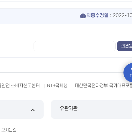
최종수정일
: 2022-1
T
국세청
대한민국전자정부 국가대표포털
부안기상정보
보건
유관기관
오시는길