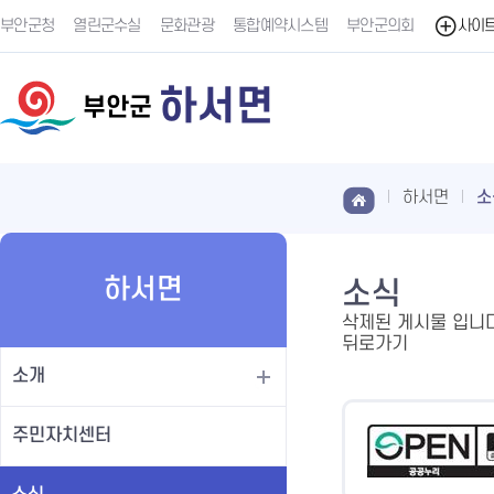
부안군청
열린군수실
문화관광
통합예약시스템
부안군의회
사이
하서면
부안군
하서면
소
하서면
소식
삭제된 게시물 입니다
뒤로가기
소개
주민자치센터