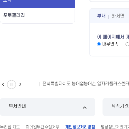
소식
포토갤러리
부서
하서면
이 페이지에서 
매우만족
치도 농어업농어촌 일자리플러스센터
전북신용보증재단
20
부서안내
직속기관
누리집 지도
이메일무단수집거부
개인정보처리방침
영상정보처리기