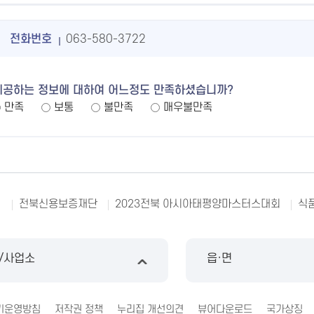
전화번호
063-580-3722
제공하는 정보에 대하여 어느정도 만족하셨습니까?
만족
보통
불만족
매우불만족
23전북 아시아태평양마스터스대회
식품안전 소비자신고센터
NTS
/사업소
읍·면
기운영방침
저작권 정책
누리집 개선의견
뷰어다운로드
국가상징