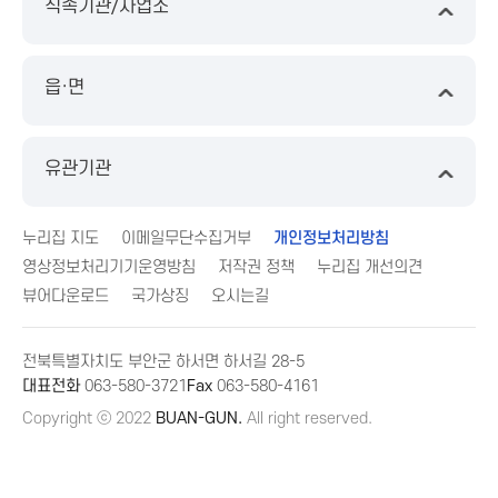
직속기관/사업소
읍·면
유관기관
누리집 지도
이메일무단수집거부
개인정보처리방침
영상정보처리기기운영방침
저작권 정책
누리집 개선의견
뷰어다운로드
국가상징
오시는길
전북특별자치도 부안군 하서면 하서길 28-5
대표전화
063-580-3721
Fax
063-580-4161
Copyright ⓒ 2022
BUAN-GUN.
All right reserved.