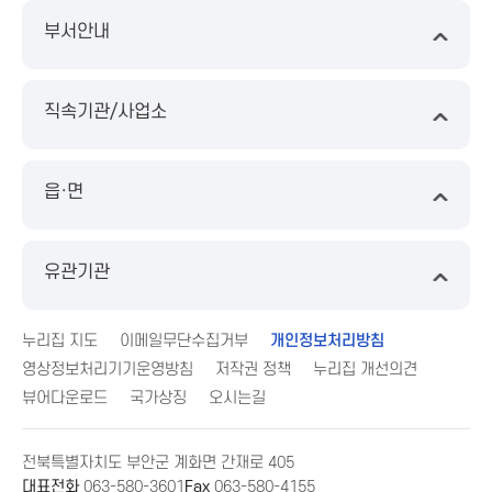
부서안내
직속기관/사업소
읍·면
유관기관
누리집 지도
이메일무단수집거부
개인정보처리방침
영상정보처리기기운영방침
저작권 정책
누리집 개선의견
뷰어다운로드
국가상징
오시는길
전북특별자치도 부안군 계화면 간재로 405
대표전화
063-580-3601
Fax
063-580-4155