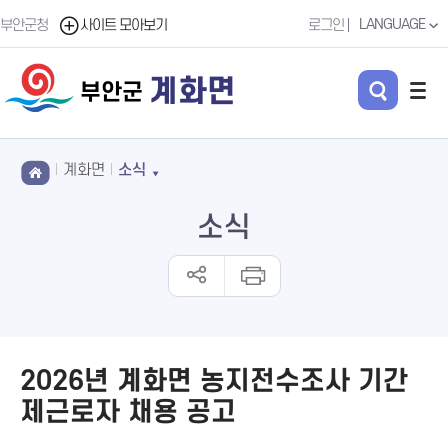
LANGUAGE
부안군청
사이트 모아보기
로그인
계화면
부안군
계화면
소식
소식
2026년 계화면 농지전수조사 기간
제근로자 채용 공고