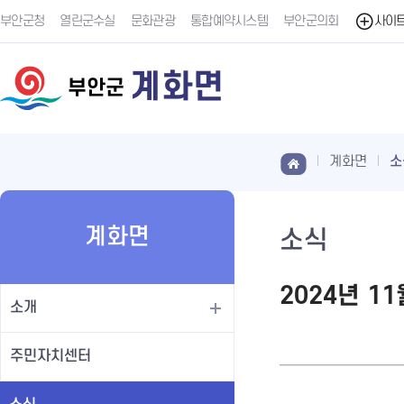
부안군청
열린군수실
문화관광
통합예약시스템
부안군의회
사이
계화면
부안군
계화면
소
계화면
소식
2024년 1
소개
주민자치센터