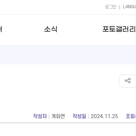
LANG
로그인
터
소식
포토갤러리
작성자
: 계화면
작성일
: 2024.11.25
조회