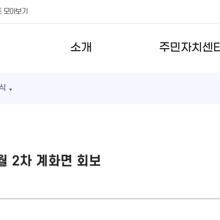
트 모아보기
소개
주민자치센
식
1월 2차 계화면 회보