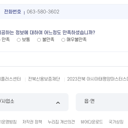
전화번호
063-580-3602
제공하는 정보에 대하여 어느정도 만족하셨습니까?
만족
보통
불만족
매우불만족
리플러스센터
전북신용보증재단
2023전북 아시아태평양마스터스
/사업소
읍·면
기운영방침
저작권 정책
누리집 개선의견
뷰어다운로드
국가상징