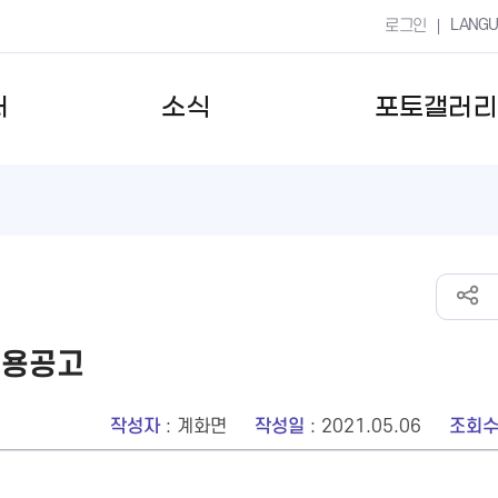
LANG
로그인
터
소식
포토갤러리
채용공고
작성자
: 계화면
작성일
: 2021.05.06
조회