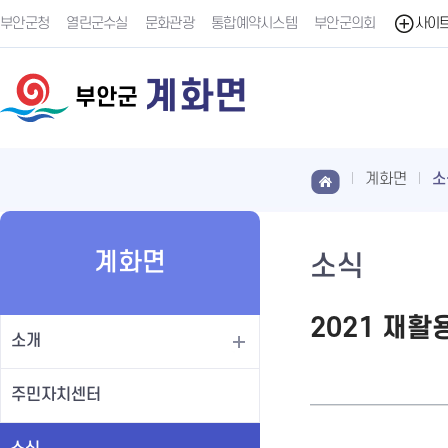
부안군청
열린군수실
문화관광
통합예약시스템
부안군의회
사이
계화면
부안군
계화면
소
계화면
소식
2021 재
소개
주민자치센터