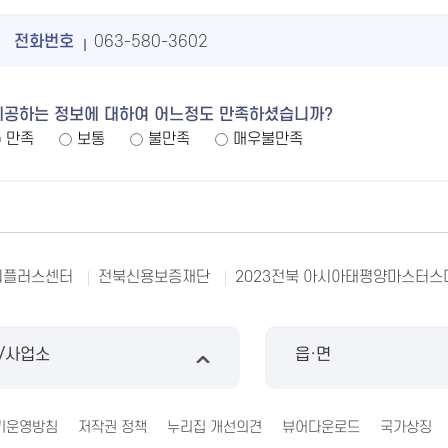
전화번호
063-580-3602
제공하는 정보에 대하여 어느정도 만족하셨습니까?
만족
보통
불만족
매우불만족
리플러스센터
전북신용보증재단
2023전북 아시아태평양마스터스
/사업소
읍·면
기운영방침
저작권 정책
누리집 개선의견
뷰어다운로드
국가상징