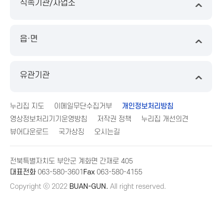
직속기관/사업소
읍·면
유관기관
누리집 지도
이메일무단수집거부
개인정보처리방침
영상정보처리기기운영방침
저작권 정책
누리집 개선의견
뷰어다운로드
국가상징
오시는길
전북특별자치도 부안군 계화면 간재로 405
대표전화
063-580-3601
Fax
063-580-4155
Copyright ⓒ 2022
BUAN-GUN.
All right reserved.