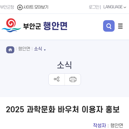
LANGUAGE
부안군청
사이트 모아보기
로그인
행안면
부안군
행안면
소식
소식
2025 과학문화 바우처 이용자 홍보
작성자
: 행안면