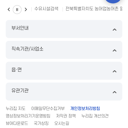
수유시설검색
전북특별자치도 농어업농어촌 일
부서안내
직속기관/사업소
읍·면
유관기관
누리집 지도
이메일무단수집거부
개인정보처리방침
영상정보처리기기운영방침
저작권 정책
누리집 개선의견
뷰어다운로드
국가상징
오시는길