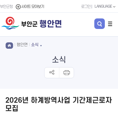
LANGUAGE
부안군청
사이트 모아보기
로그인
행안면
부안군
행안면
소식
소식
2026년 하계방역사업 기간제근로자
모집