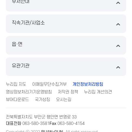
부서안내
직속기관/사업소
읍·면
유관기관
누리집 지도
이메일무단수집거부
개인정보처리방침
영상정보처리기기운영방침
저작권 정책
누리집 개선의견
뷰어다운로드
국가상징
오시는길
전북특별자치도 부안군 행안면 번영로 33
대표전화
063-580-3581
Fax
063-580-4154