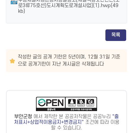
수용재결서정본공시송달공고[제일떡방앗간인근(소
로3류75호선)도시계획도로개설사업](1).hwp(49
kb)
목록
작성한 글의 공개 기한은 5년이며, 12월 31일 기준
으로 공개기한이 지난 게시글은 삭제됩니다
부안군청
에서 제작한 본 공공저작물은 공공누리
출
처표시+상업적이용금지+변경금지
조건에 따라 이용
할 수 있습니다.