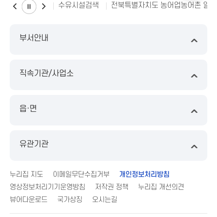
수유시설검색
전북특별자치도 농어업농어촌 일
부서안내
직속기관/사업소
읍·면
유관기관
누리집 지도
이메일무단수집거부
개인정보처리방침
영상정보처리기기운영방침
저작권 정책
누리집 개선의견
뷰어다운로드
국가상징
오시는길