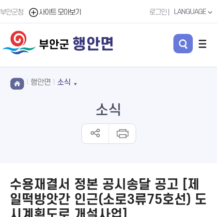
LANGUAGE
부안군청
사이트 모아보기
로그인
행안면
부안군
행안면
소식
소식
수용재결서 정본 공시송달 공고 [제
일떡방앗간 인근(소로3류75호선) 도
시계획도로 개설사업]