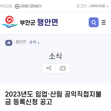
LANGUAGE
부안군청
사이트 모아보기
로그인
행안면
부안군
행안면
소식
소식
2023년도 임업·산림 공익직접지불
금 등록신청 공고