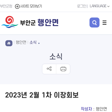
LANGUAGE
부안군청
사이트 모아보기
로그인
행안면
부안군
행안면
소식
소식
2023년 2월 1차 이장회보
작성자
: 행안면