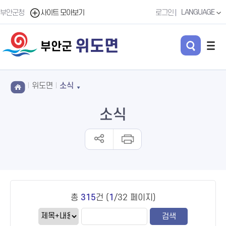
LANGUAGE
부안군청
사이트 모아보기
로그인
위도면
부안군
위도면
소식
소식
총
315
건 (
1
/32 페이지)