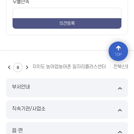
우불만족
TOP
전북특별자치도 농어업농어촌 일자리플러스센터
전북신용
부서안내
직속기관/사업소
읍·면