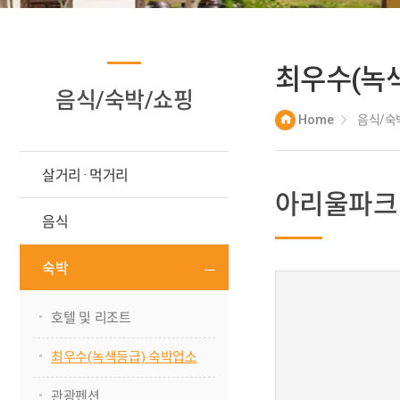
최우수(녹
음식/숙박/쇼핑
Home
음식/숙
살거리 · 먹거리
아리울파크
음식
숙박
호텔 및 리조트
최우수(녹색등급) 숙박업소
관광펜션