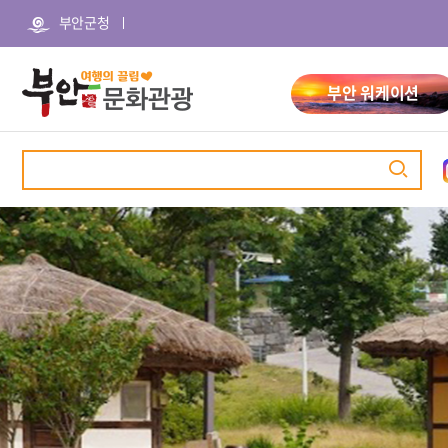
본
주
부안군청
문
메
바
뉴
로
바
가
로
부안 워케이션
기
가
기
검
색
관광명소
추천여행