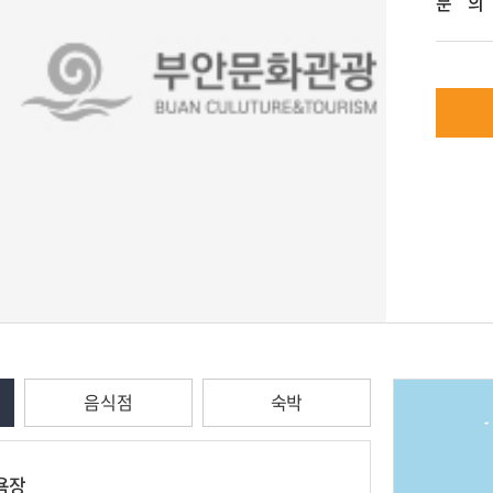
문 의
음식점
숙박
욕장