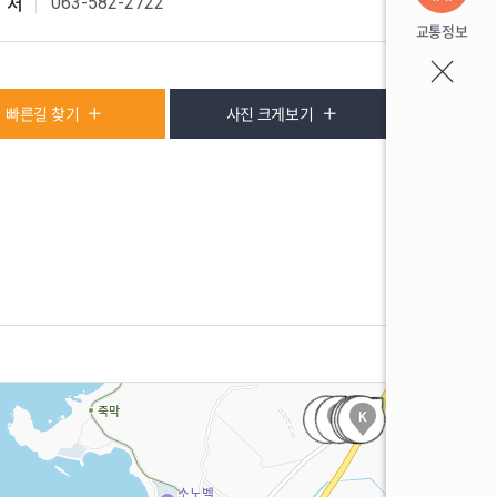
063-582-2722
 처
교통정보
빠른길 찾기
사진 크게보기