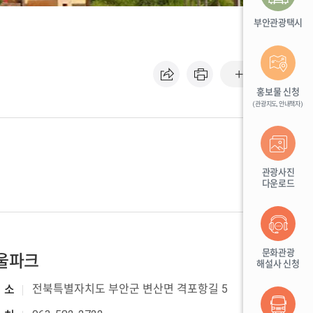
부안관광택시
기본
홍보물 신청
(관광지도, 안내책자)
관광사진
다운로드
문화관광
울파크
해설사 신청
전북특별자치도 부안군 변산면 격포항길 5
소