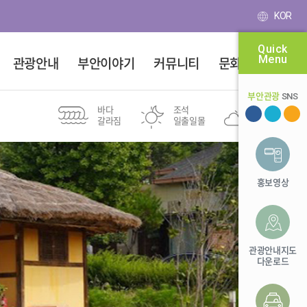
KOR
Quick
Menu
관광안내
부안이야기
커뮤니티
문화달력
부안관광
SNS
바다
조석
부안군
갈라짐
일출일몰
26℃
새만금권역
투어여행
변산8경
도보여행
스탬프투어
마실길
홍보영상
유네스코
위도
전북투어패스
등산
세계지질공원
바다 낚시 포인트
관광안내지도
다운로드