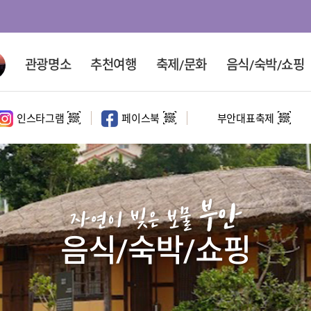
관광명소
추천여행
축제/문화
음식/숙박/쇼핑
인스타그램
페이스북
부안대표축제
대표 관광지
홍보영상
문화·체험시설
코스여행
테마여행
정원
홍보영상
사계절코스
문화여행
부안
마실길
해수욕장
영상촬영명소
반일코스
속살여행
자연이 빚은 보물
1일코스
체험여행
음식/숙박/쇼핑
2일코스
섬여행
드라이브 코스
새만금권역 여행