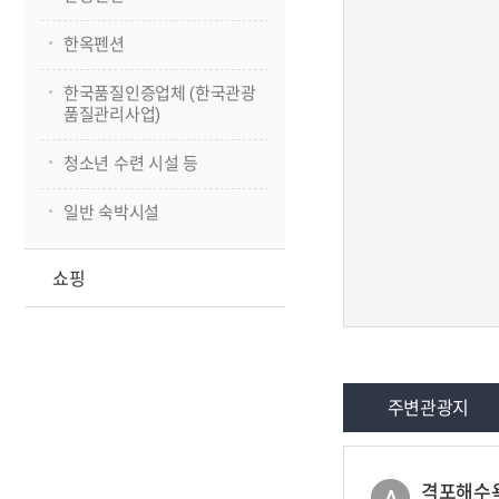
한옥펜션
한국품질인증업체 (한국관광
품질관리사업)
청소년 수련 시설 등
일반 숙박시설
쇼핑
주변관광지
격포해수