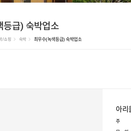
새만금 메타버스
체험관
국립새만금간척
색등급) 숙박업소
박물관
박/쇼핑
숙박
최우수(녹색등급) 숙박업소
아리
주 