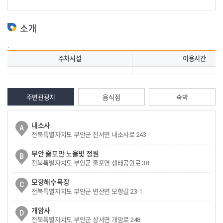
소개
.
주차시설
이용시간
주변관광지
음식점
숙박
내소사
A
전북특별자치도 부안군 진서면 내소사로 243
부안 줄포만 노을빛 정원
B
전북특별자치도 부안군 줄포면 생태공원로 38
모항해수욕장
C
전북특별자치도 부안군 변산면 모항길 23-1
개암사
D
전북특별자치도 부안군 상서면 개암로 248