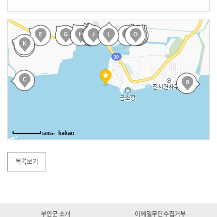
누에타운
E
전북특별자치도 부안군 변산면 참뽕로 434-20
부안영상테마파크
F
전북특별자치도 부안군 변산면 격포로 309-64
고사포해수욕장
G
전북특별자치도 부안군 변산면 노루목길 8-8
변산해수욕장
H
전북특별자치도 부안군 변산면 변산로 2100
국립새만금간척박물관
I
500m
전북특별자치도 부안군 변산면 새만금로 29-7
새만금홍보관
J
목록보기
전북특별자치도 부안군 변산면 새만금로 6
격포해수욕장
K
전북특별자치도 부안군 변산면 변산해변로 1
새만금환경생태단지
L
부안군 소개
이메일무단수집거부