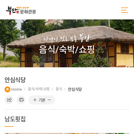
본
주
문
메
바
뉴
로
바
가
로
기
가
부안
기
자연이 빚은 보물
음식/숙박/쇼핑
안심식당
Home
음식/숙박/쇼핑
음식
안심식당
기본
남도횟집