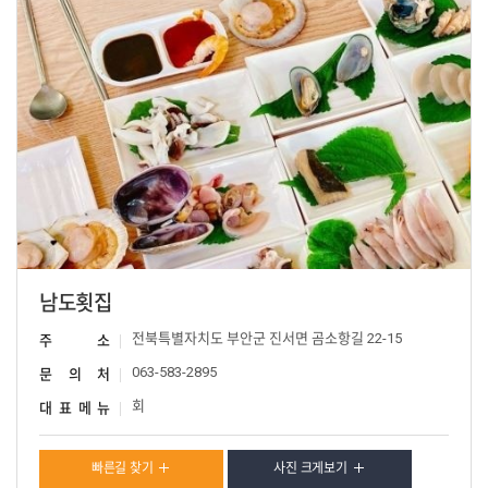
남도횟집
전북특별자치도 부안군 진서면 곰소항길 22-15
주 소
063-583-2895
문 의 처
회
대 표 메 뉴
빠른길 찾기
사진 크게보기