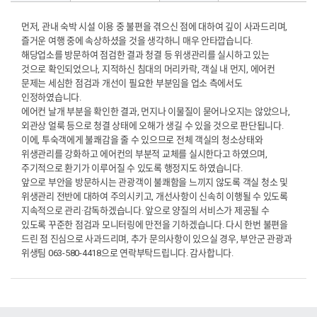
먼저, 관내 숙박 시설 이용 중 불편을 겪으신 점에 대하여 깊이 사과드리며,
즐거운 여행 중에 속상하셨을 것을 생각하니 매우 안타깝습니다.
해당업소를 방문하여 점검한 결과 청결 등 위생관리를 실시하고 있는
것으로 확인되었으나, 지적하신 침대의 머리카락, 객실 내 먼지, 에어컨
문제는 세심한 점검과 개선이 필요한 부분임을 업소 측에서도
인정하였습니다.
에어컨 날개 부분을 확인한 결과, 먼지나 이물질이 묻어나오지는 않았으나,
외관상 얼룩 등으로 청결 상태에 오해가 생길 수 있을 것으로 판단됩니다.
이에, 투숙객에게 불쾌감을 줄 수 있으므로 전체 객실의 청소상태와
위생관리를 강화하고 에어컨의 부분적 교체를 실시한다고 하였으며,
주기적으로 환기가 이루어질 수 있도록 행정지도 하였습니다.
앞으로 부안을 방문하시는 관광객이 불쾌함을 느끼지 않도록 객실 청소 및
위생관리 전반에 대하여 주의시키고, 개선사항이 신속히 이행될 수 있도록
지속적으로 관리·감독하겠습니다. 앞으로 양질의 서비스가 제공될 수
있도록 꾸준한 점검과 모니터링에 만전을 기하겠습니다. 다시 한번 불편을
드린 점 진심으로 사과드리며, 추가 문의사항이 있으실 경우, 부안군 관광과
위생팀 063-580-4418으로 연락부탁드립니다. 감사합니다.