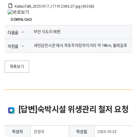
KakaoTalk_20251017_171912383_07.jpg (433 kb)
DOWNLOAD
부안 식도리 배편
다음글
새만금전시관 에서 격포주차장까지거리 약 18km, 둘래길후
이전글
목록보기
[답변]숙박시설 위생관리 철저 요청
작성자
관광과
작성일
2025-10-23