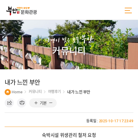
본
주
문
메
바
뉴
로
바
가
로
기
가
부안
기
자연이 빚은 보물
커뮤니티
내가 느낀 부안
Home
커뮤니티
여행후기
내가 느낀 부안
기본
등록일 :
2025-10-17 17:23:49
숙박시설 위생관리 철저 요청