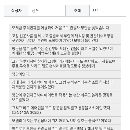
작성자
권**
조회
334
모처럼 추석연휴를 이용하여 처음으로 관광차 부안을 찿았습니다.
고창 선운사를 들러 보고 출발해서 부안의 채석강 및 변산해수욕장을
구경하기 위해서 부안에 도착하여 예약된 모텔에 들어갔다.
방문을 열고 들어가는 순간부터 오래된 건물이라고 느낄수 있었으며
쾌쾌한 냄새(곰팡이썩은냄새)가 코끝을 찔렀다
그냥 하루저녁만 참자하고 넘어가기에는 너무도 숙박비도 아까웠으며
무료 투숙을 하라고 해도 손사래를칠 정도로 위생상태가
엉망이었다.
침대에는 머리카락이 떨어져 있고 방 구석구석에는 청소를 하지않아
지저분한 먼지가 쌓여있었다.
방안이 후덥지근하여 에어컨을 작동하는 순간 너무도 놀라운 광경을
보고말았다.
그리고 바로 에어컨을 끄고 창문을 활짝열고 통풍을 시켜야만 했다
(호실은 3층 305호)
모텔의 위치는 부안읍내에 위치하고 있으며 상호는 블랙*** 이였다
앞으로도 부안을 관광목적으로 방문할 방문객을 위해서 또 당 모텔의