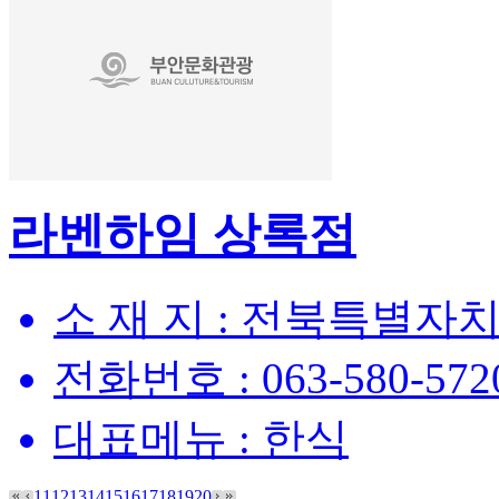
라벤하임 상록점
소 재 지 :
전북특별자치도
전화번호 :
063-580-572
대표메뉴 :
한식
11
12
13
14
15
16
17
18
19
20