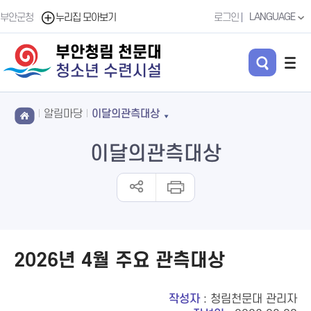
LANGUAGE
부안군청
누리집 모아보기
로그인
부안청림 천문대
청소년 수련시설
알림마당
이달의관측대상
이달의관측대상
2026년 4월 주요 관측대상
작성자
: 청림천문대 관리자