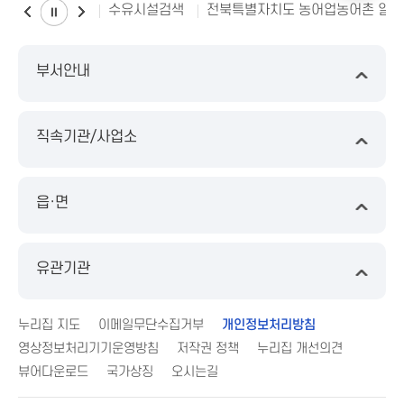
수유시설검색
전북특별자치도 농어업농어촌 일
부서안내
직속기관/사업소
읍·면
유관기관
누리집 지도
이메일무단수집거부
개인정보처리방침
영상정보처리기기운영방침
저작권 정책
누리집 개선의견
뷰어다운로드
국가상징
오시는길