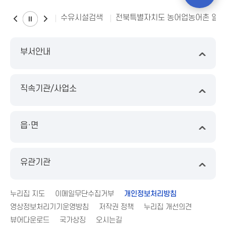
수유시설검색
전북특별자치도 농어업농어촌 일
부서안내
직속기관/사업소
읍·면
유관기관
누리집 지도
이메일무단수집거부
개인정보처리방침
영상정보처리기기운영방침
저작권 정책
누리집 개선의견
뷰어다운로드
국가상징
오시는길