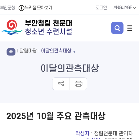
LANGUAGE
부안군청
누리집 모아보기
로그인
부안청림 천문대
청소년 수련시설
알림마당
이달의관측대상
이달의관측대상
2025년 10월 주요 관측대상
작성자
: 청림천문대 관리자