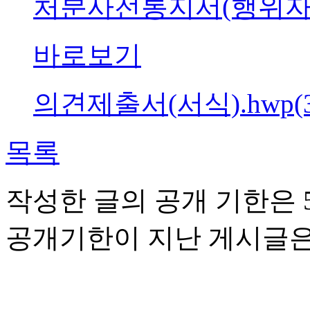
처분사전통지서(행위자미상)2
바로보기
의견제출서(서식).hwp(30
목록
작성한 글의 공개 기한은 5
공개기한이 지난 게시글