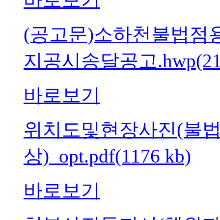
(공고문)소하천불법
지공시송달공고.hwp(213
바로보기
위치도및현장사진(불
상)_opt.pdf(1176 kb)
바로보기