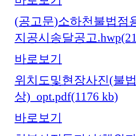
(공고문)소하천불법
지공시송달공고.hwp(213
바로보기
위치도및현장사진(불
상)_opt.pdf(1176 kb)
바로보기