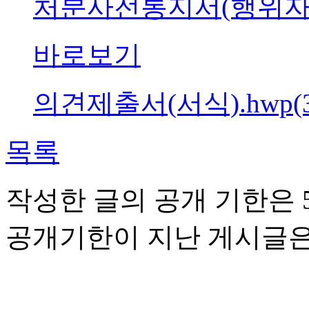
처분사전통지서(행위자미상)2
바로보기
의견제출서(서식).hwp(30
목록
작성한 글의 공개 기한은 5
공개기한이 지난 게시글