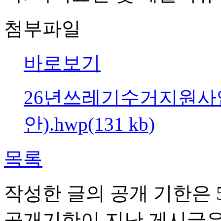
첨부파일
바로보기
26년쓰레기수거지원사
안).hwp(131 kb)
목록
작성한 글의 공개 기한은 5
공개기한이 지난 게시글