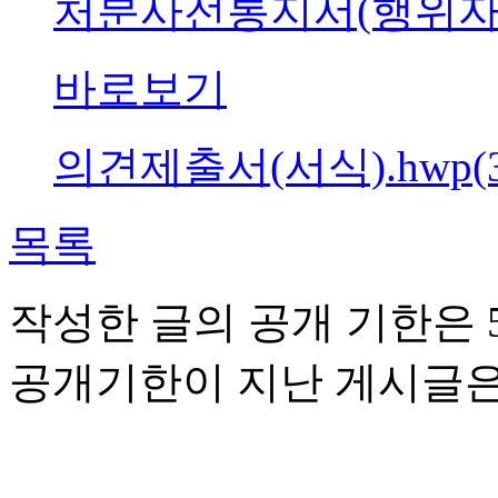
처분사전통지서(행위자미상)2
바로보기
의견제출서(서식).hwp(30
목록
작성한 글의 공개 기한은 5
공개기한이 지난 게시글