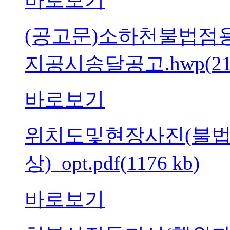
(공고문)소하천불법
지공시송달공고.hwp(213
바로보기
위치도및현장사진(불
상)_opt.pdf(1176 kb)
바로보기