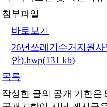
첨부파일
바로보기
26년쓰레기수거지원사
안).hwp(131 kb)
목록
작성한 글의 공개 기한은 5
공개기한이 지난 게시글