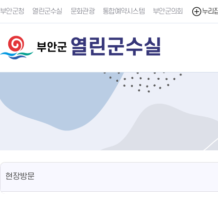
부안군청
열린군수실
문화관광
통합예약시스템
부안군의회
누리
열린군수실
부안군
현장방문