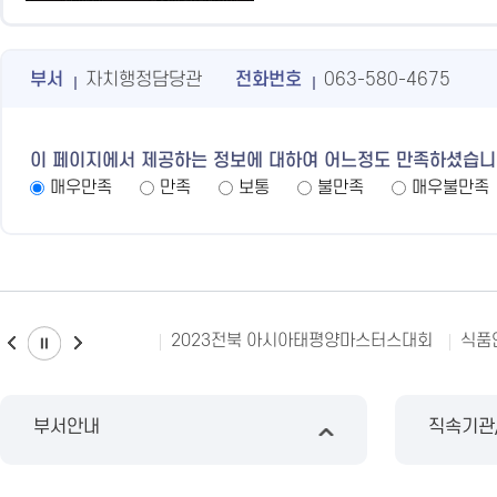
부서
자치행정담당관
전화번호
063-580-4675
이 페이지에서 제공하는 정보에 대하여 어느정도 만족하셨습니
매우만족
만족
보통
불만족
매우불만족
2023전북 아시아태평양마스터스대회
식품
부서안내
직속기관