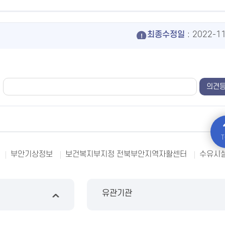
최종수정일
: 2022-1
T
부안기상정보
보건복지부지정 전북부안지역자활센터
수유시
유관기관