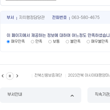
부서
자치행정담당관
전화번호
063-580-4675
이 페이지에서 제공하는 정보에 대하여 어느정도 만족하셨습니
매우만족
만족
보통
불만족
매우불만족
전북신용보증재단
2023전북 아시아태평양
부서안내
직속기관