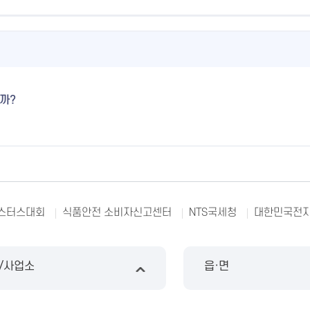
까?
마스터스대회
식품안전 소비자신고센터
NTS국세청
대한민국전자
/사업소
읍·면