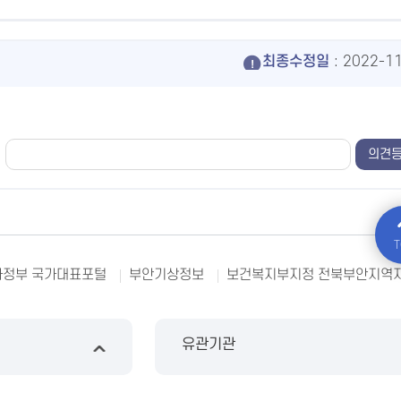
최종수정일
: 2022-1
T
정부 국가대표포털
부안기상정보
보건복지부지정 전북부안지역
유관기관