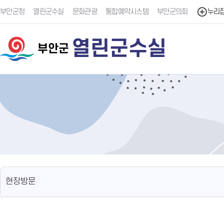
부안군청
열린군수실
문화관광
통합예약시스템
부안군의회
누리
열린군수실
부안군
현장방문