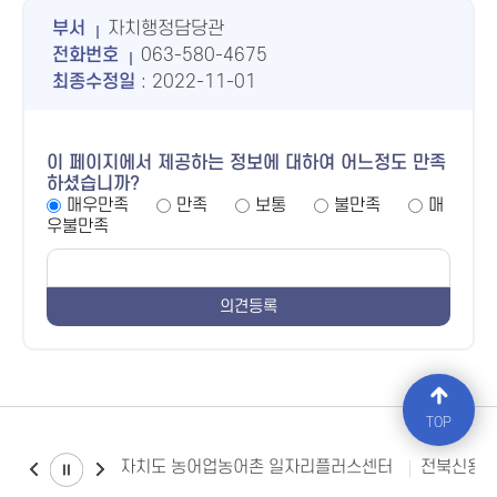
부서
자치행정담당관
전화번호
063-580-4675
최종수정일
: 2022-11-01
이 페이지에서 제공하는 정보에 대하여 어느정도 만족
하셨습니까?
매우만족
만족
보통
불만족
매
우불만족
TOP
전북특별자치도 농어업농어촌 일자리플러스센터
전북신용