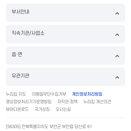
부서안내
직속기관/사업소
읍·면
유관기관
누리집 지도
이메일무단수집거부
개인정보처리방침
영상정보처리기기운영방침
저작권 정책
누리집 개선의견
뷰어다운로드
국가상징
오시는길
[56305] 전북특별자치도 부안군 부안읍 당산로 91