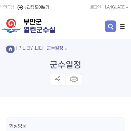
LANGUAGE
부안군청
누리집 모아보기
로그인
부안군
열린군수실
만나겠습니다
군수일정
군수일정
현장방문