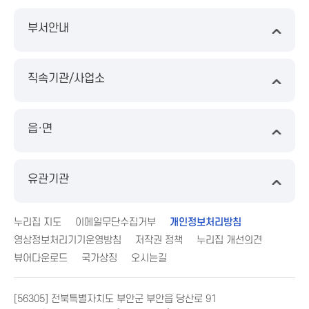
부서안내
직속기관/사업소
읍·면
유관기관
누리집 지도
이메일무단수집거부
개인정보처리방침
영상정보처리기기운영방침
저작권 정책
누리집 개선의견
뷰어다운로드
국가상징
오시는길
[56305] 전북특별자치도 부안군 부안읍 당산로 91