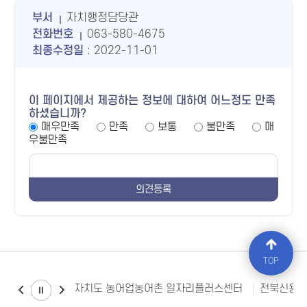
부서
자치행정담당관
전화번호
063-580-4675
최종수정일
: 2022-11-01
이 페이지에서 제공하는 정보에 대하여 어느정도 만족
하셨습니까?
매우만족
만족
보통
불만족
매
우불만족
TOP
전북특별자치도 농어업농어촌 일자리플러스센터
전북신용