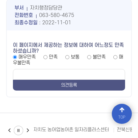
부서
자치행정담당관
전화번호
063-580-4675
최종수정일
: 2022-11-01
이 페이지에서 제공하는 정보에 대하여 어느정도 만족
하셨습니까?
매우만족
만족
보통
불만족
매
우불만족
TOP
전북특별자치도 농어업농어촌 일자리플러스센터
전북신용