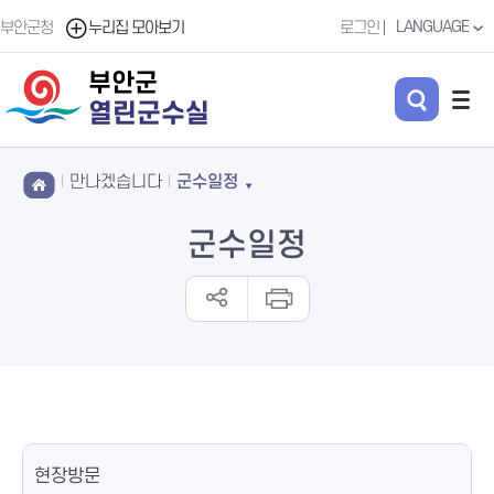
LANGUAGE
부안군청
누리집 모아보기
로그인
부안군
열린군수실
만나겠습니다
군수일정
군수일정
현장방문