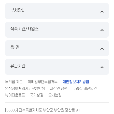
부서안내
직속기관/사업소
읍·면
유관기관
누리집 지도
이메일무단수집거부
개인정보처리방침
영상정보처리기기운영방침
저작권 정책
누리집 개선의견
뷰어다운로드
국가상징
오시는길
[56305] 전북특별자치도 부안군 부안읍 당산로 91