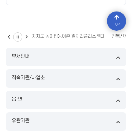
TOP
전북특별자치도 농어업농어촌 일자리플러스센터
전북신용
부서안내
직속기관/사업소
읍·면
유관기관