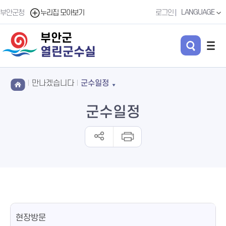
LANGUAGE
부안군청
누리집 모아보기
로그인
부안군
열린군수실
만나겠습니다
군수일정
군수일정
현장방문