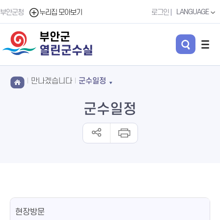
LANGUAGE
부안군청
누리집 모아보기
로그인
부안군
열린군수실
만나겠습니다
군수일정
군수일정
현장방문