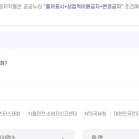
공공저작물은 공공누리
출처표시+상업적이용금지+변경금지
조건에
까?
마스터스대회
식품안전 소비자신고센터
NTS국세청
대한민국전자
/사업소
읍·면