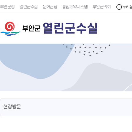
부안군청
열린군수실
문화관광
통합예약시스템
부안군의회
누리
열린군수실
부안군
현장방문