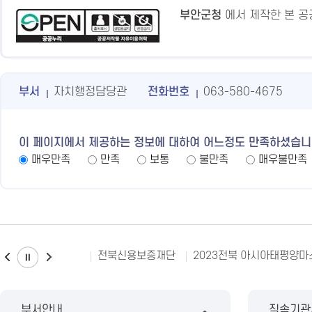
부안군청
에서 제작한 본 
부서
자치행정담당관
전화번호
063-580-4675
이 페이지에서 제공하는 정보에 대하여 어느정도 만족하셨습니
매우만족
만족
보통
불만족
매우불만족
전북신용보증재단
2023전북 아시아태평양
부서안내
직속기관