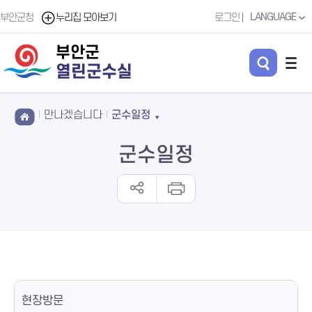
LANGUAGE
부안군청
누리집 모아보기
로그인
부안군
열린군수실
만나겠습니다
군수일정
군수일정
현장방문