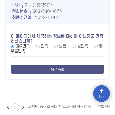
부서
자치행정담당관
전화번호
063-580-4675
최종수정일
: 2022-11-01
이 페이지에서 제공하는 정보에 대하여 어느정도 만족
하셨습니까?
매우만족
만족
보통
불만족
매
우불만족
TOP
전북특별자치도 농어업농어촌 일자리플러스센터
전북신용