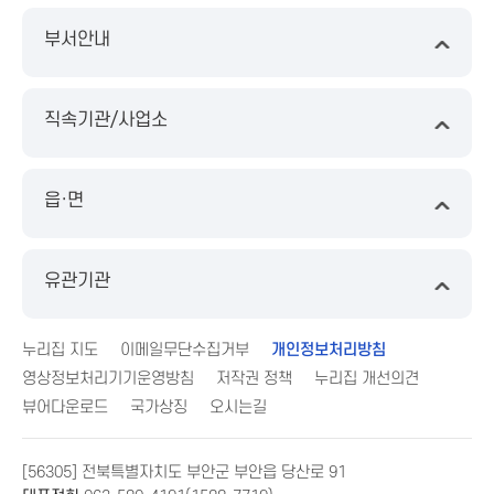
부서안내
직속기관/사업소
읍·면
유관기관
누리집 지도
이메일무단수집거부
개인정보처리방침
영상정보처리기기운영방침
저작권 정책
누리집 개선의견
뷰어다운로드
국가상징
오시는길
[56305] 전북특별자치도 부안군 부안읍 당산로 91