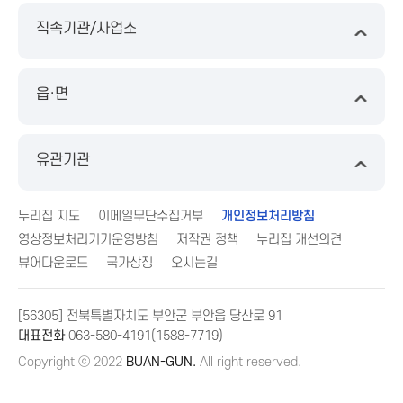
직속기관/사업소
읍·면
유관기관
누리집 지도
이메일무단수집거부
개인정보처리방침
영상정보처리기기운영방침
저작권 정책
누리집 개선의견
뷰어다운로드
국가상징
오시는길
[56305] 전북특별자치도 부안군 부안읍 당산로 91
대표전화
063-580-4191(1588-7719)
Copyright ⓒ 2022
BUAN-GUN.
All right reserved.