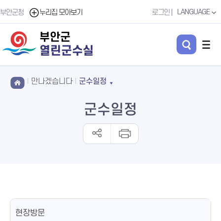
LANGUAGE
부안군청
누리집 모아보기
로그인
부안군
열린군수실
만나겠습니다
군수일정
군수일정
현장방문