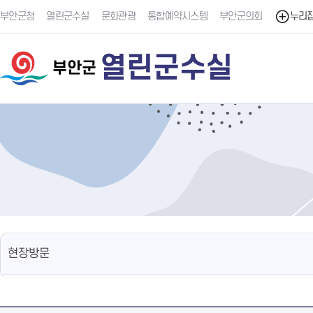
부안군청
열린군수실
문화관광
통합예약시스템
부안군의회
누리
열린군수실
부안군
현장방문