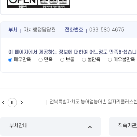
부서
자치행정담당관
전화번호
063-580-4675
이 페이지에서 제공하는 정보에 대하여 어느정도 만족하셨습니
매우만족
만족
보통
불만족
매우불만족
전북특별자치도 농어업농어촌 일자리플러스
부서안내
직속기관