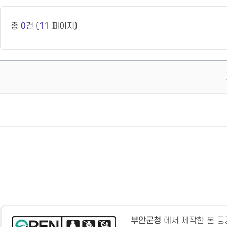
총
0
건 (
1
1 페이지)
부안군청
에서 제작한 본 