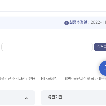
최종수정일
: 2022-1
T
식품안전 소비자신고센터
NTS국세청
대한민국전자정부 국가대표
유관기관