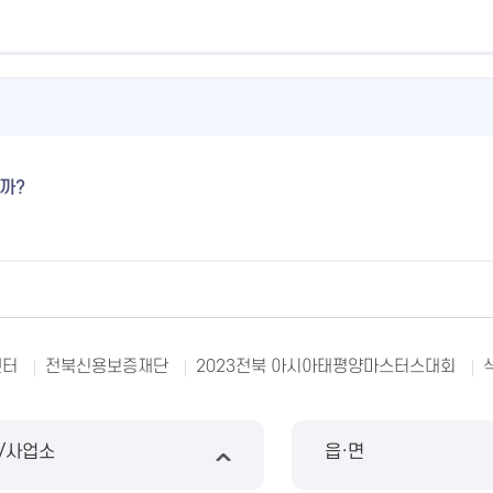
까?
센터
전북신용보증재단
2023전북 아시아태평양마스터스대회
/사업소
읍·면