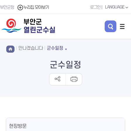
LANGUAGE
부안군청
누리집 모아보기
로그인
부안군
열린군수실
만나겠습니다
군수일정
군수일정
현장방문