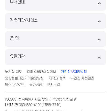
부서안내
직속기관/사업소
읍·면
유관기관
누리집 지도
이메일무단수집거부
개인정보처리방침
영상정보처리기기운영방침
저작권 정책
누리집 개선의견
뷰어다운로드
국가상징
오시는길
[56305] 전북특별자치도 부안군 부안읍 당산로 91
대표전화
063-580-4191(1588-7719)