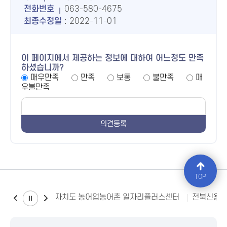
전화번호
063-580-4675
최종수정일
: 2022-11-01
이 페이지에서 제공하는 정보에 대하여 어느정도 만족
하셨습니까?
매우만족
만족
보통
불만족
매
우불만족
TOP
전북특별자치도 농어업농어촌 일자리플러스센터
전북신용