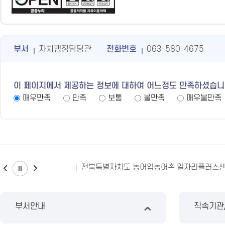
부서
자치행정담당관
전화번호
063-580-4675
이 페이지에서 제공하는 정보에 대하여 어느정도 만족하셨습니
매우만족
만족
보통
불만족
매우불만족
전북특별자치도 농어업농어촌 일자리플러스
부서안내
직속기관