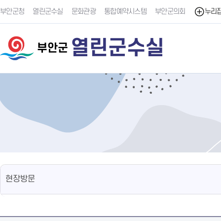
부안군청
열린군수실
문화관광
통합예약시스템
부안군의회
누리
열린군수실
부안군
현장방문