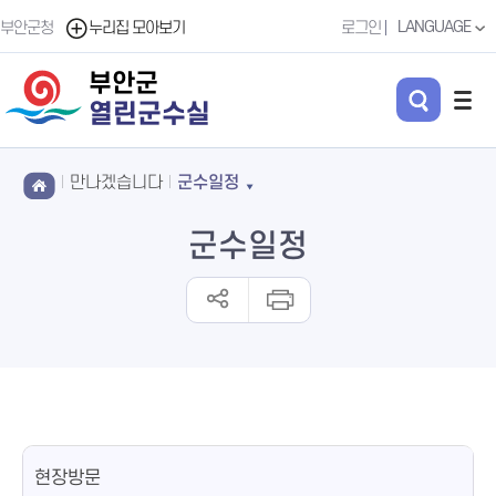
LANGUAGE
부안군청
누리집 모아보기
로그인
부안군
열린군수실
만나겠습니다
군수일정
군수일정
현장방문