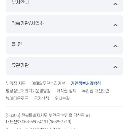
부서안내
직속기관/사업소
읍·면
유관기관
누리집 지도
이메일무단수집거부
개인정보처리방침
영상정보처리기기운영방침
저작권 정책
누리집 개선의견
뷰어다운로드
국가상징
오시는길
[56305] 전북특별자치도 부안군 부안읍 당산로 91
대표전화
063-580-4191(1588-7719)