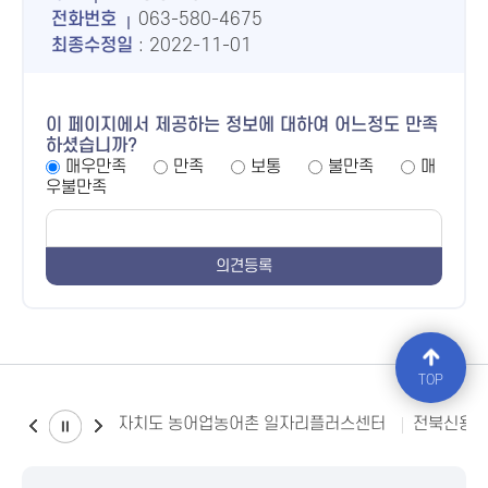
전화번호
063-580-4675
최종수정일
: 2022-11-01
이 페이지에서 제공하는 정보에 대하여 어느정도 만족
하셨습니까?
매우만족
만족
보통
불만족
매
우불만족
TOP
전북특별자치도 농어업농어촌 일자리플러스센터
전북신용