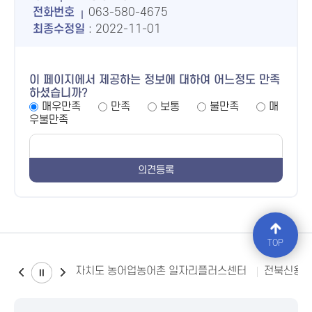
전화번호
063-580-4675
최종수정일
: 2022-11-01
이 페이지에서 제공하는 정보에 대하여 어느정도 만족
하셨습니까?
매우만족
만족
보통
불만족
매
우불만족
TOP
전북특별자치도 농어업농어촌 일자리플러스센터
전북신용