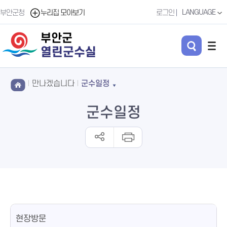
LANGUAGE
부안군청
누리집 모아보기
로그인
부안군
열린군수실
만나겠습니다
군수일정
군수일정
현장방문