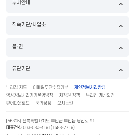
부서안내
직속기관/사업소
읍·면
유관기관
누리집 지도
이메일무단수집거부
개인정보처리방침
영상정보처리기기운영방침
저작권 정책
누리집 개선의견
뷰어다운로드
국가상징
오시는길
[56305] 전북특별자치도 부안군 부안읍 당산로 91
대표전화
063-580-4191(1588-7719)