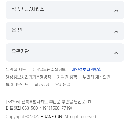
직속기관/사업소
읍·면
유관기관
누리집 지도
이메일무단수집거부
개인정보처리방침
영상정보처리기기운영방침
저작권 정책
누리집 개선의견
뷰어다운로드
국가상징
오시는길
[56305] 전북특별자치도 부안군 부안읍 당산로 91
대표전화
063-580-4191(1588-7719)
Copyright ⓒ 2022
BUAN-GUN.
All right reserved.