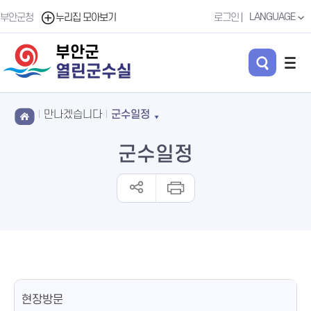
LANGUAGE
부안군청
누리집 모아보기
로그인
부안군
열린군수실
만나겠습니다
군수일정
군수일정
현장방문