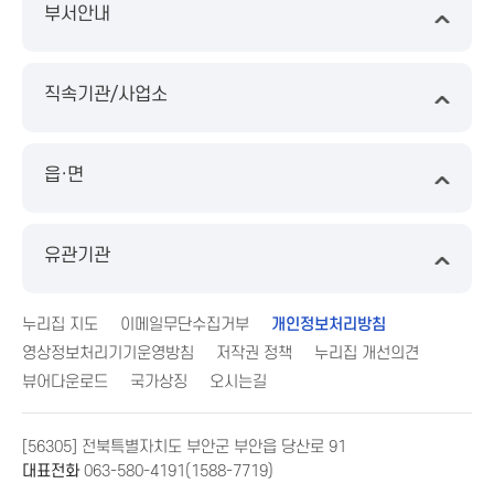
부서안내
직속기관/사업소
읍·면
유관기관
누리집 지도
이메일무단수집거부
개인정보처리방침
영상정보처리기기운영방침
저작권 정책
누리집 개선의견
뷰어다운로드
국가상징
오시는길
[56305] 전북특별자치도 부안군 부안읍 당산로 91
대표전화
063-580-4191(1588-7719)