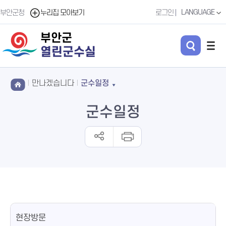
LANGUAGE
부안군청
누리집 모아보기
로그인
부안군
열린군수실
만나겠습니다
군수일정
군수일정
현장방문