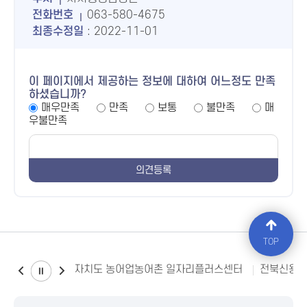
전화번호
063-580-4675
최종수정일
: 2022-11-01
이 페이지에서 제공하는 정보에 대하여 어느정도 만족
하셨습니까?
매우만족
만족
보통
불만족
매
우불만족
TOP
전북특별자치도 농어업농어촌 일자리플러스센터
전북신용