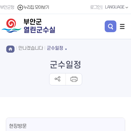
LANGUAGE
부안군청
누리집 모아보기
로그인
부안군
열린군수실
만나겠습니다
군수일정
군수일정
현장방문