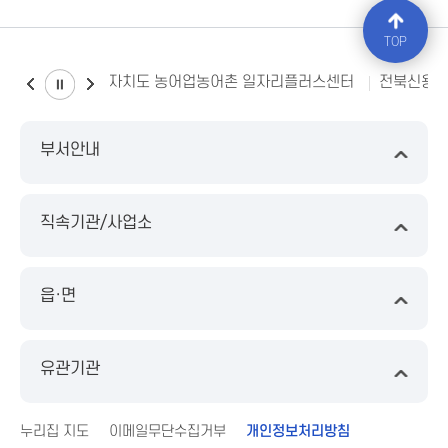
TOP
전북특별자치도 농어업농어촌 일자리플러스센터
전북신용
부서안내
직속기관/사업소
읍·면
유관기관
누리집 지도
이메일무단수집거부
개인정보처리방침