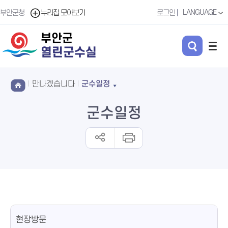
LANGUAGE
부안군청
누리집 모아보기
로그인
부안군
열린군수실
만나겠습니다
군수일정
군수일정
현장방문