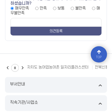
하셨습니까?
매우만족
만족
보통
불만족
매
우불만족
TOP
전북특별자치도 농어업농어촌 일자리플러스센터
전북신용
부서안내
직속기관/사업소