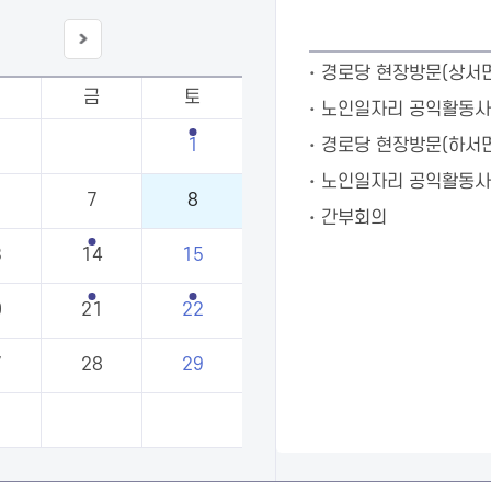
다음
경로당 현장방문(상서면
달
금
토
노인일자리 공익활동사
1
경로당 현장방문(하서면
노인일자리 공익활동사
7
8
간부회의
3
14
15
0
21
22
7
28
29