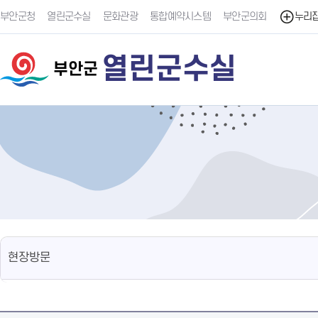
부안군청
열린군수실
문화관광
통합예약시스템
부안군의회
누리
열린군수실
부안군
현장방문