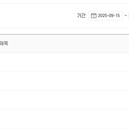
~
기간
제목