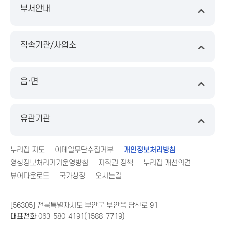
부서안내
직속기관/사업소
읍·면
유관기관
누리집 지도
이메일무단수집거부
개인정보처리방침
영상정보처리기기운영방침
저작권 정책
누리집 개선의견
뷰어다운로드
국가상징
오시는길
[56305] 전북특별자치도 부안군 부안읍 당산로 91
대표전화
063-580-4191(1588-7719)