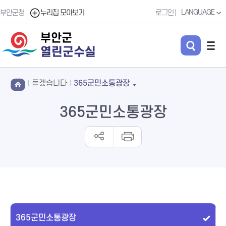
LANGUAGE
부안군청
누리집 모아보기
로그인
부안군
열린군수실
듣겠습니다
365군민소통광장
365군민소통광장
365군민소통광장