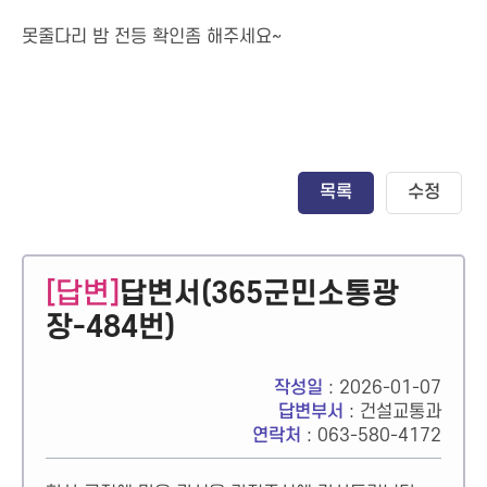
못줄다리 밤 전등 확인좀 해주세요~
목록
수정
[답변]
답변서(365군민소통광
장-484번)
작성일
: 2026-01-07
답변부서
: 건설교통과
연락처
: 063-580-4172