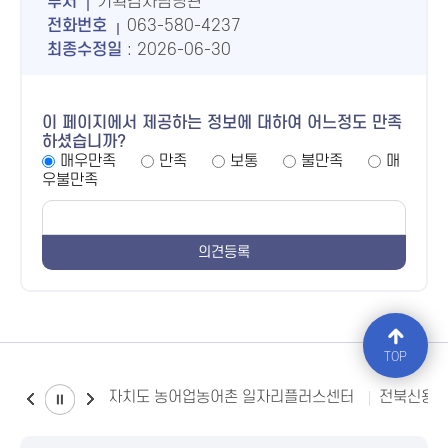
부서
기획감사담당관
전화번호
063-580-4237
최종수정일
: 2026-06-30
이 페이지에서 제공하는 정보에 대하여 어느정도 만족
하셨습니까?
매우만족
만족
보통
불만족
매
우불만족
TOP
전북특별자치도 농어업농어촌 일자리플러스센터
전북신용