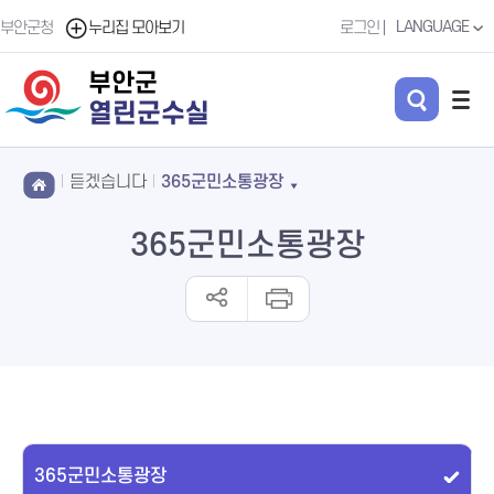
LANGUAGE
부안군청
누리집 모아보기
로그인
부안군
열린군수실
듣겠습니다
365군민소통광장
365군민소통광장
365군민소통광장