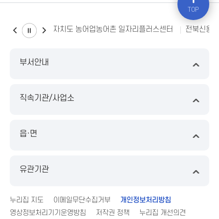
TOP
전북특별자치도 농어업농어촌 일자리플러스센터
전북신용
부서안내
직속기관/사업소
읍·면
유관기관
누리집 지도
이메일무단수집거부
개인정보처리방침
영상정보처리기기운영방침
저작권 정책
누리집 개선의견