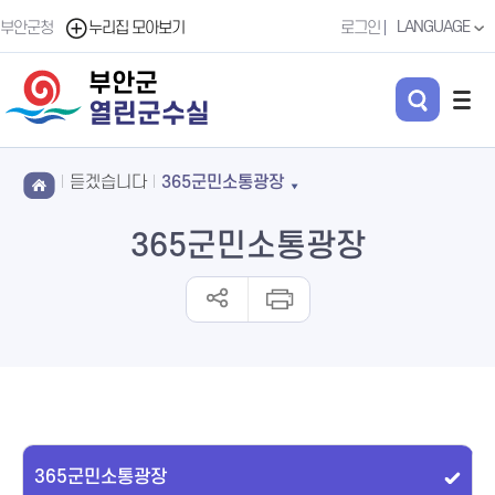
LANGUAGE
부안군청
누리집 모아보기
로그인
부안군
열린군수실
듣겠습니다
365군민소통광장
365군민소통광장
365군민소통광장